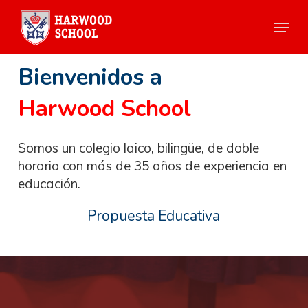
Skip
Menu
to
Close
main
Menu
Bienvenidos a
content
Harwood School
Somos un colegio laico, bilingüe, de doble
horario con más de 35 años de experiencia en
educación.
Propuesta Educativa